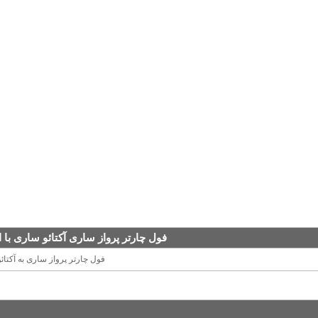
فول چارتر پرواز ساری آکتائو ساری با ا
فول چارتر پرواز ساری به آکتائو 